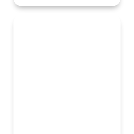
PYMES
Si tienes una pequeña o mediana
empresa y quieres llevarla al siguiente
nivel pero no tienes tiempo para
gestionar tus redes sociales;
En Miles
Net podemos entrenar a tu equipo
o
hacerlo por ti para superar los
obstaculos y aplicar una estrategia
digital que si funciona.