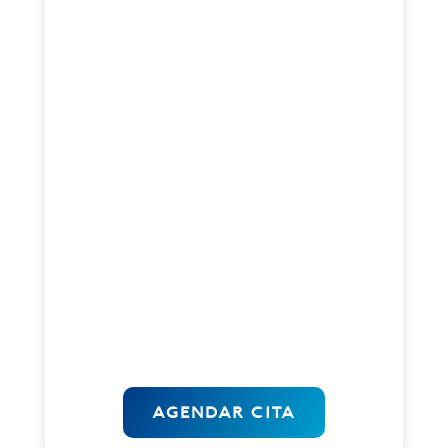
Emprendedores
Si ya tienes una idea de negocio y no
sabes por donde empezar o si ya
comenzaste tu emprendimiento y
quieres impulsarlo;
Miles Net es tu
asesor y estratega ideal para
acompañarte y guiarte
en
todo el
proceso
de creación, gestión y
medición de tu estrategia digital.
AGENDAR CITA