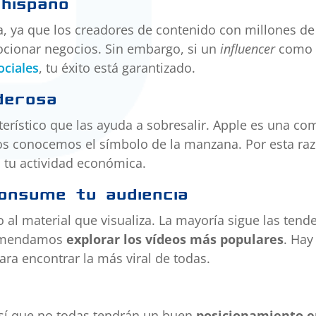
hispano
a, ya que los creadores de contenido con millones de
cionar negocios. Sin embargo, si un
influencer
com
ociales
, tu éxito está garantizado.
derosa
rístico que las ayuda a sobresalir. Apple es una co
os conocemos el símbolo de la manzana. Por esta raz
tu actividad económica.
consume tu audiencia
 al material que visualiza. La mayoría sigue las tend
ecomendamos
explorar los vídeos más populares
. Hay
para encontrar la más viral de todas.
así que no todas tendrán un buen
posicionamiento 