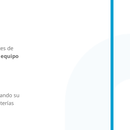
tes de
 equipo
sando su
terías