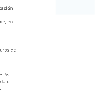
cación
nte, en
guros de
e
.
Así
ldan.
.