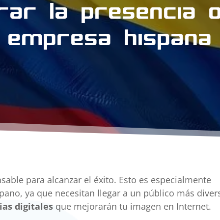
ar la presencia o
empresa hispana
sable para alcanzar el éxito. Esto es especialmente
pano, ya que necesitan llegar a un público más diver
ias digitales
que mejorarán tu imagen en Internet.