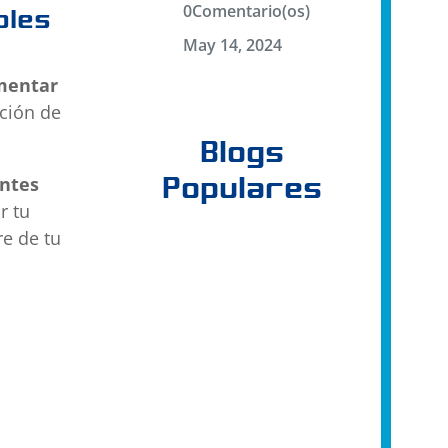
0Comentario(os)
bles
May 14, 2024
n
mentar
nción de
Blogs
Populares
entes
r tu
e de tu