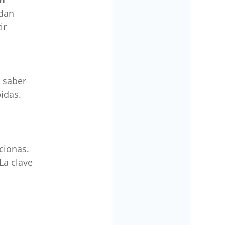
edan
ir
 saber
bidas.
cionas.
La clave