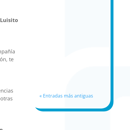
o
Luisito
mpañía
ón, te
encias
« Entradas más antiguas
 otras
en